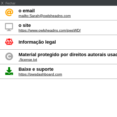
X
Fechar
o email
mailto:Sarah@owlsheadns.com
o site
https://www.owlsheadns.com/pwsWD/
Informação legal
Material protegido por direitos autorais usa
./license.txt
Baixe e suporte
https://pwsdashboard.com