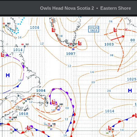
Owls Head Nova Scotia 2 • Eastern Shore