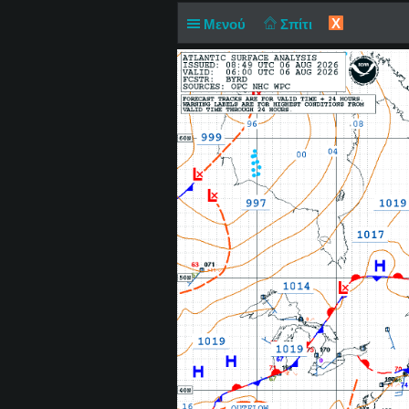
X
Μενού
Σπίτι