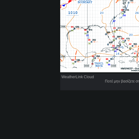
WeatherLink Cloud
Ποτέ μην βασίζετε 