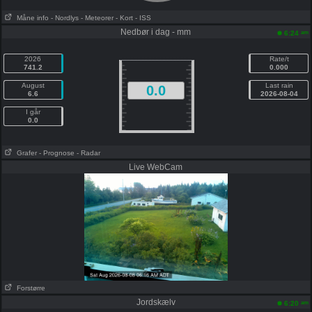
Måne info
- Nordlys
- Meteorer
- Kort
- ISS
Nedbør i dag - mm
am
6:24
2026
Rate/t
741.2
0.000
August
Last rain
0.0
6.6
2026-08-04
I går
0.0
Grafer
- Prognose
- Radar
Live WebCam
Forstørre
Jordskælv
am
6:20