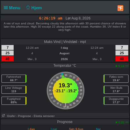
Menu
Hjem
°F
6:26:19 am
Lør Aug 8, 2026
A mix of sun and cloud. Becoming cloudy this afternoon with 30 percent chance of showers
later this afternoon. High 30 except 22 along parts of the coast. Humidex 36. UV index 8 or
very high.
Maks Vind | Vindstød - mpt
7
7
12:24 am
I dag
12:24 am
25
25
4
August
4
40
40
Mai , 3
2026
Mai , 3
Temperatur °C
am
6:24
20
19
21
Fahrenheit
Føles som
18
22
66.7°
19.6°
17
23
16
19.3°
24
15
25
Line Voltage
Wet Bulb
↑
23.1°
↓
19.2°
14
26
119
17.8°
13
27
12
28
Fugtighed
Duggpunkt
11
29
89%
17.2°
10
30
|
9
31
8
32
Grafer
- Prognose
- Ekstra sensorer
Prognose
am
6:20
I dag
I nat
Søn 9 Aug
Nat