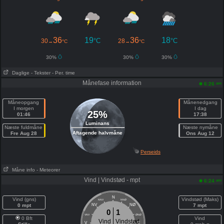
36
19
36
18
°C
°C
30
28
→
°C
→
°C
30%
30%
30%
Daglige
- Tekster
- Per. time
Månefase information
am
6:26
Måneopgang
Månenedgang
I morgen
I dag
25%
01:46
17:38
Luminans
Næste fuldmåne
Næste nymåne
Aftagende halvmåne
Fre Aug 28
Ons Aug 12
Perseids
Måne info
- Meteorer
Vind | Vindstød - mpt
am
6:24
N
Vind (gns)
Vindstød (Maks)
NNV
NNØ
0 mpt
NV
NØ
7 mpt
0
1
VNV
ØNØ
0 Bft
Vind
Vind
Vindstød
V
E