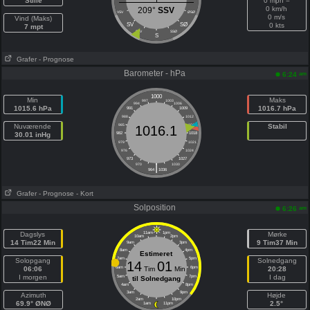
Stille
0 mph =
0 km/h
209°
SSV
VSV
ØSØ
0 m/s
Vind (Maks)
SV
SØ
0 kts
7 mpt
SSV
SSØ
S
Grafer
- Prognose
Barometer - hPa
am
6:24
1000
Min
Maks
997
1003
994
1006
1015.6 hPa
1016.7 hPa
991
1009
988
1012
Nuværende
985
1015
Stabil
1016.1
30.01 inHg
982
1018
979
1021
976
1024
973
1027
|
970
1030
964
1036
Grafer
- Prognose
- Kort
Solposition
am
6:26
Dagslys
11am
1pm
Mørke
10am
2pm
14 Tim22 Min
9 Tim37 Min
9am
3pm
8am
4pm
Estimeret
7am
5pm
Solopgang
Solnedgang
14
01
06:06
6am
Tim
Min
6pm
20:28
I morgen
I dag
5am
7pm
til Solnedgang
4am
8pm
3am
9pm
Azimuth
Højde
2am
10pm
69.9° ØNØ
2.5°
1am
11pm