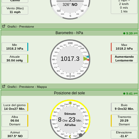
Calmo
1 mph =
2 km/h
326°
NO
OSO
ESE
0 m/s
Vento (Max)
SW
SE
1 kts
11 mph
SSW
SSE
S
Grafici
- Previsione
Barometro - hPa
pm
9:39
1000
Min
Max
997
1003
994
1006
1016.2 hPa
1018.2 hPa
991
1009
988
1012
Attuale
985
1015
Aumentando
1017.3
30.04 inHg
982
1018
Lentamente
979
1021
976
1024
973
1027
|
970
1030
964
1036
Grafici
- Previsione
- Mappa
Posizione del sole
pm
9:41
Luce del giorno
11am
1pm
Buio
10am
2pm
14 Ore27 Min.
9 Ore32 Min.
9am
3pm
8am
4pm
Stimato
7am
5pm
Alba
Tramonto
8
23
06:04
6am
Ore
Min.
6pm
20:29
Domani
Domani
5am
7pm
All'alba
4am
8pm
3am
9pm
Azimut
Elevazione
2am
10pm
307.5° NO
-11.6°
1am
11pm