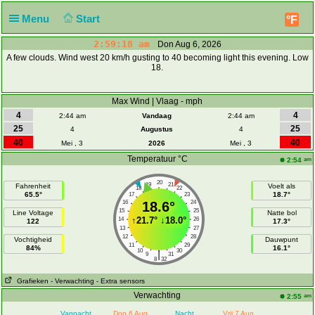
Menu
Start
°F
2:59:18 am
Don Aug 6, 2026
A few clouds. Wind west 20 km/h gusting to 40 becoming light this evening. Low
18.
Max Wind | Vlaag - mph
4
4
2:44 am
Vandaag
2:44 am
25
25
4
Augustus
4
40
40
Mei , 3
2026
Mei , 3
Temperatuur °C
am
2:54
20
19
21
Fahrenheit
Voelt als
18
22
65.5°
18.7°
17
23
16
18.6°
24
15
25
Line Voltage
Natte bol
↑
21.7°
↓
18.0°
14
26
122
17.3°
13
27
12
28
Vochtigheid
Dauwpunt
11
29
84%
16.1°
10
30
|
9
31
8
32
Grafieken
- Verwachting
- Extra sensors
Verwachting
am
2:55
Vannacht
Don 6 Aug
Nacht
Vrij 7 Aug