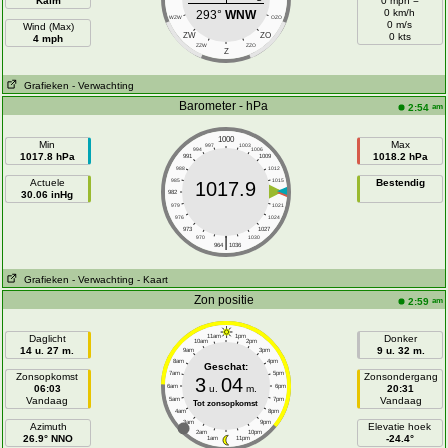
Kalm
0 mph =
0 km/h
293°
WNW
WZW
OZO
0 m/s
Wind (Max)
ZW
ZO
0 kts
4 mph
ZZW
ZZO
Z
Grafieken
- Verwachting
Barometer - hPa
am
2:54
1000
Min
Max
997
1003
994
1006
1017.8 hPa
1018.2 hPa
991
1009
988
1012
Actuele
985
1015
Bestendig
1017.9
30.06 inHg
982
1018
979
1021
976
1024
973
1027
|
970
1030
964
1036
Grafieken
- Verwachting
- Kaart
Zon positie
am
2:59
Daglicht
11am
1pm
Donker
10am
2pm
14 u. 27 m.
9 u. 32 m.
9am
3pm
8am
4pm
Geschat:
7am
5pm
Zonsopkomst
Zonsondergang
3
04
06:03
6am
u.
m.
6pm
20:31
Vandaag
Vandaag
5am
7pm
Tot zonsopkomst
4am
8pm
3am
9pm
Azimuth
Elevatie hoek
2am
10pm
26.9° NNO
-24.4°
1am
11pm