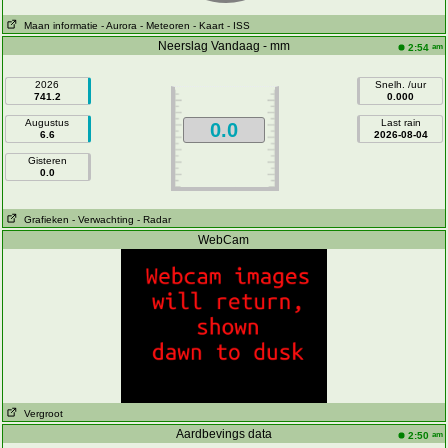
Maan informatie
- Aurora
- Meteoren
- Kaart
- ISS
Neerslag Vandaag - mm
am
2:54
2026
Snelh. /uur
741.2
0.000
Augustus
Last rain
0.0
6.6
2026-08-04
Gisteren
0.0
Grafieken
- Verwachting
- Radar
WebCam
Vergroot
Aardbevings data
am
2:50