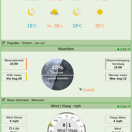
18
38
18
30
°C
°C
°C
33
→
°C
Dagelijks
- Teksten
- per uur
Maanfase
am
2:59
Maanopkomst
Maanondergang
23:59
Vandaag
48%
15:08
Verlicht
Volle maan
Nieuwe maan
Laatste kwartier
Vrij Aug 28
Woe Aug 12
Perseids
Maan informatie
- Meteoren
Wind | Vlaag - mph
am
2:54
N
Wind (Gem)
Vlaag (Max)
NNW
NNO
0 mph
NW
NO
4 mph
0
1
WNW
ONO
0 Bft
Wind
Wind
Vlaag
W
E