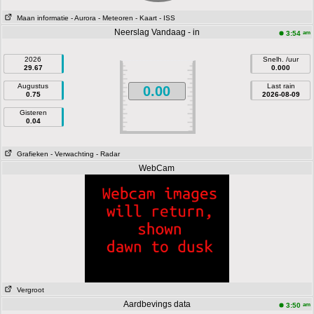
Maan informatie
- Aurora
- Meteoren
- Kaart
- ISS
Neerslag Vandaag - in
am
3:54
2026
Snelh. /uur
29.67
0.000
Augustus
Last rain
0.00
0.75
2026-08-09
Gisteren
0.04
Grafieken
- Verwachting
- Radar
WebCam
Vergroot
Aardbevings data
am
3:50