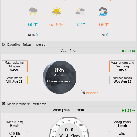
66
91
64
68
°F
°F
°F
84
→
°F
60%
60%
Dagelijks
- Teksten
- per uur
Maanfase
am
3:57
Maanopkomst
Maanondergang
Morgen
Vandaag
8%
04:21
19:25
Verlicht
Volle maan
Nieuwe maan
Afnemende maan
Vrij Aug 28
Woe Aug 12
Perseids
Maan informatie
- Meteoren
Wind | Vlaag - mph
am
3:54
N
Wind (Gem)
Vlaag (Max)
NNW
NNO
0 mph
NW
NO
3 mph
0
0
WNW
ONO
0 Bft
Wind
Wind
Vlaag
W
E