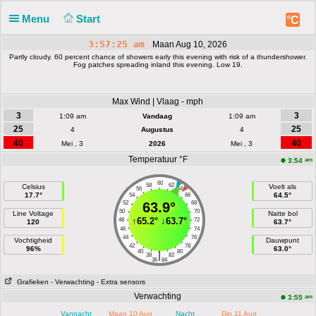
Menu
Start
°C
3:57:25 am
Maan Aug 10, 2026
Partly cloudy. 60 percent chance of showers early this evening with risk of a thundershower.
Fog patches spreading inland this evening. Low 19.
Max Wind | Vlaag - mph
3
3
1:09 am
Vandaag
1:09 am
25
25
4
Augustus
4
40
40
Mei , 3
2026
Mei , 3
Temperatuur °F
am
3:54
60
58
62
Celsius
Voelt als
56
64
17.7°
64.5°
54
66
52
63.9°
68
50
70
Line Voltage
Natte bol
↑
65.2°
↓
63.7°
48
72
120
63.7°
46
74
44
76
Vochtigheid
Dauwpunt
42
78
96%
63.0°
40
80
|
38
82
36
84
Grafieken
- Verwachting
- Extra sensors
Verwachting
am
3:55
Vannacht
Maan 10 Aug
Nacht
Din 11 Aug