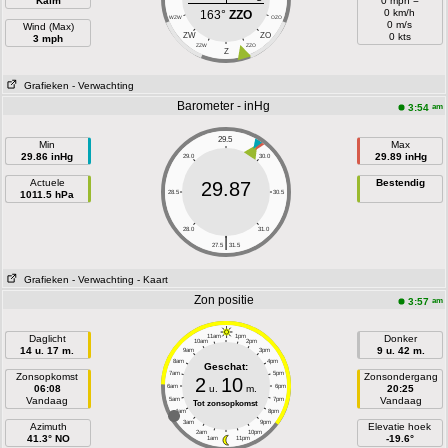
Kalm
0 mph =
0 km/h
163°
ZZO
WZW
OZO
0 m/s
Wind (Max)
ZW
ZO
0 kts
3 mph
ZZW
ZZO
Z
Grafieken
- Verwachting
Barometer - inHg
am
3:54
29.5
Min
Max
29.86 inHg
29.89 inHg
29.0
30.0
Actuele
Bestendig
29.87
1011.5 hPa
28.5
30.5
28.0
31.0
|
27.5
31.5
Grafieken
- Verwachting
- Kaart
Zon positie
am
3:57
Daglicht
11am
1pm
Donker
10am
2pm
14 u. 17 m.
9 u. 42 m.
9am
3pm
8am
4pm
Geschat:
7am
5pm
Zonsopkomst
Zonsondergang
2
10
06:08
6am
u.
m.
6pm
20:25
Vandaag
Vandaag
5am
7pm
Tot zonsopkomst
4am
8pm
3am
9pm
Azimuth
Elevatie hoek
2am
10pm
41.3° NO
-19.6°
1am
11pm