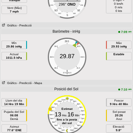
Tranquil
0 mph =
0 km/h
296°
ONO
OSO
ESE
0 m/s
Vent (Màx)
SO
SE
0 kts
7 mph
SSO
SSE
S
Gràfics
- Predicció
Baròmetre - inHg
am
7:09
29.5
Mín
Màx
29.86 inHg
29.93 inHg
29.0
30.0
Actual
Estable
29.87
1011.5 hPa
28.5
30.5
28.0
31.0
|
27.5
31.5
Gràfics
- Predicció
- Mapa
Posició del Sol
am
7:10
Llum del dia
11am
1pm
Foscor
10am
2pm
14 Hrs 19 Min
9 Hrs 40 Min
9am
3pm
8am
4pm
Estimat
7am
5pm
Pujada del Sol
Sol posat
13
16
06:08
6am
Hrs
Min
6pm
20:26
Demà
Avui
5am
7pm
fins a la posta
4am
8pm
del sol
3am
9pm
Azimut
Elevació
2am
10pm
77.6° ENE
9.8°
1am
11pm