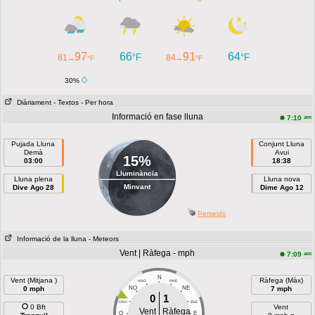
97
66
91
64
°F
°F
81
84
→
°F
→
°F
30%
Diàriament
- Textos
- Per hora
Informació en fase lluna
am
7:10
Pujada Lluna
Conjunt Lluna
Demà
Avui
15%
03:00
18:38
Lluminància
Lluna plena
Lluna nova
Minvant
Dive Ago 28
Dime Ago 12
Perseids
Informació de la lluna
- Meteors
Vent | Ràfega - mph
am
7:09
N
Vent (Mitjana )
Ràfega (Màx)
NNO
NNE
0 mph
NO
NE
7 mph
0
1
ONO
ENE
0 Bft
Vent
Vent
Ràfega
O
E