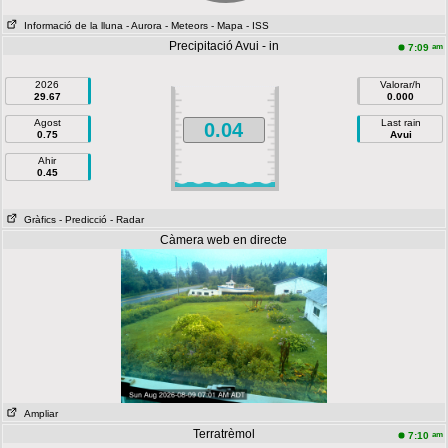
Informació de la lluna
- Aurora
- Meteors
- Mapa
- ISS
Precipitació Avui - in
am
7:09
2026
Valorar/h
29.67
0.000
Agost
Last rain
0.04
0.75
Avui
Ahir
0.45
Gràfics
- Predicció
- Radar
Càmera web en directe
Ampliar
Terratrèmol
am
7:10