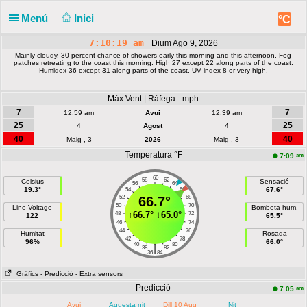
Menú
Inici
°C
7:10:19 am
Dium Ago 9, 2026
Mainly cloudy. 30 percent chance of showers early this morning and this afternoon. Fog
patches retreating to the coast this morning. High 27 except 22 along parts of the coast.
Humidex 36 except 31 along parts of the coast. UV index 8 or very high.
Màx Vent | Ràfega - mph
7
7
12:59 am
Avui
12:39 am
25
25
4
Agost
4
40
40
Maig , 3
2026
Maig , 3
Temperatura °F
am
7:09
60
58
62
Celsius
Sensació
56
64
19.3°
67.6°
54
66
52
66.7°
68
50
70
Line Voltage
Bombeta hum.
↑
66.7°
↓
65.0°
48
72
122
65.5°
46
74
44
76
Humitat
Rosada
42
78
96%
66.0°
40
80
|
38
82
36
84
Gràfics
- Predicció
- Extra sensors
Predicció
am
7:05
Avui
Aquesta nit
Dill 10 Aug
Nit