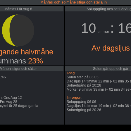
Månfas och solmåne stiga och ställa in
Månfas Lör Aug 8
Soluppgång och set Lör Au
10
: 1
timmar
Av dagsljus
gande halvmåne
uminans
23%
Månen stiger och sätter
Solen går upp och går
I dag
:
1:46
Solen steg på 06:05
Dagsljus 14 timmar 22 min (- 02 min 35 s
Solnedgång på 20:28
Mörker 9 timmar 38 min (+ 02 min 34 sek
: Ons Aug 12
I morgon
:
 Fre Aug 28
Soluppgång 06:06
ykel är 25 dagar gamla
Dagsljus 14 timmar 19 min (- 02 min 36 s
Solnedgång på 20:26