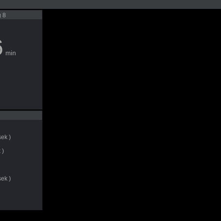
g 8
6
min
ek )
 )
ek )