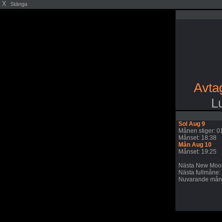
X
Stänga
Avta
L
Sol Aug 9
Månen stiger: 0
Månset: 18:38
Mån Aug 10
Månset: 19:25
Nästa New Moon
Nästa fullmåne:
Nuvarande månc