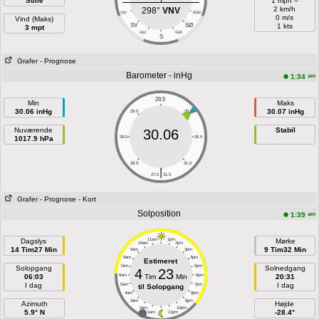
Stille
1 mph =
2 km/h
298°
VNV
VSV
ØSØ
0 m/s
Vind (Maks)
SV
SØ
1 kts
3 mpt
SSV
SSØ
S
Grafer
- Prognose
Barometer - inHg
am
1:34
29.5
Min
Maks
30.06 inHg
30.07 inHg
29.0
30.0
Nuværende
Stabil
30.06
1017.9 hPa
28.5
30.5
28.0
31.0
|
27.5
31.5
Grafer
- Prognose
- Kort
Solposition
am
1:39
Dagslys
11am
1pm
Mørke
10am
2pm
14 Tim27 Min
9 Tim32 Min
9am
3pm
8am
4pm
Estimeret
7am
5pm
Solopgang
Solnedgang
4
23
06:03
6am
Tim
Min
6pm
20:31
I dag
I dag
5am
7pm
til Solopgang
4am
8pm
3am
9pm
Azimuth
Højde
2am
10pm
5.9° N
-28.4°
1am
11pm