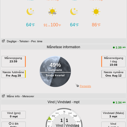
64
100
64
86
°F
°F
°F
91
→
°F
Daglige
- Tekster
- Per. time
Månefase information
am
1:39
Måneopgang
Månenedgang
23:59
I dag
49%
15:08
Luminans
Næste fuldmåne
Næste nymåne
Tredje kvartal
Fre Aug 28
Ons Aug 12
Perseids
Måne info
- Meteorer
Vind | Vindstød - mpt
am
1:34
N
Vind (gns)
Vindstød (Maks)
NNV
NNØ
0 mpt
NV
NØ
3 mpt
1
1
VNV
ØNØ
0 Bft
Vind
Vind
Vindstød
V
E