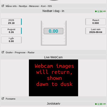
Måne info
- Nordlys
- Meteorer
- Kort
- ISS
Nedbør i dag - in
am
1:34
2026
Rate/t
29.18
0.000
August
Last rain
0.00
0.26
2026-08-04
I går
0.00
Grafer
- Prognose
- Radar
Live WebCam
Forstørre
Jordskælv
am
1:30