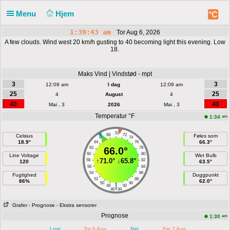
Menu
Hjem
°C
1:39:43 am
Tor Aug 6, 2026
A few clouds. Wind west 20 km/h gusting to 40 becoming light this evening. Low
18.
Maks Vind | Vindstød - mpt
3
3
12:09 am
I dag
12:09 am
25
25
4
August
4
40
40
Mai , 3
2026
Mai , 3
Temperatur °F
am
1:34
70
68
72
Celsius
Føles som
66
74
18.9°
66.3°
64
76
62
66.0°
78
60
80
Line Voltage
Wet Bulb
↑
71.0°
↓
65.8°
58
82
120
63.5°
56
84
54
86
Fugtighed
Duggpunkt
52
88
86%
62.0°
50
90
|
48
92
46
94
Grafer
- Prognose
- Ekstra sensorer
Prognose
am
1:30
I nat
Tor 6 Aug
Nat
Fre 7 Aug