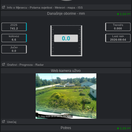
Info o Mjesecu
- Polarna svjetlost
- Meteori
- mapa
- ISS
Današnje oborine - mm
pm
1:24
2026
Trend/s
741.2
0.000
kolovoz
Last rain
0.0
6.6
2026-08-04
Jučer
0.0
Grafovi
- Prognoza
- Radar
Web kamera uživo
Uvećaj
Potres
pm
1:20