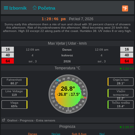
Izbornik
Početna
°F
1:28:46 pm
Pet kol 7, 2026
Sunny early this afternoon then a mix of sun and cloud with 30 percent chance of showers
this afternoon. Risk of thundershowers this afternoon. Wind becoming west 20 km/h this
afternoon. High 33 except 22 along parts of the coast. Humidex 38. UV index 8 or very high.
Max Vjetar | Udar - km/s
16
16
12:09 am
Danas
12:09 am
40
40
4
kolovoz
4
64
64
svi , 3
2026
svi , 3
Temperatura °C
pm
1:24
20
19
21
Fahrenheit
Osjeća kao
18
22
80.2°
28.1°
17
23
16
26.8°
24
15
25
Line Voltage
Vlažni
↑
26.8°
↓
17.5°
14
26
119
termometar
13
27
22.2°
12
28
Vlaga
Točka rosišta
11
29
65%
19.4°
10
30
|
9
31
8
32
Grafovi
- Prognoza
- Extra sensors
Prognoza
pm
1:15
Danas
Noćas
Sub 8 Aug
Noć