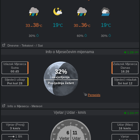
38
19
36
19
°C
°C
33
30
→
°C
→
°C
30%
60%
30%
Dnevne
- Tekstovi
- / Sat
Info o Mjesečevim mijenama
pm
1:28
Izlazak Mjeseca
Zalazak Mjeseca
Sutra
Danas
32%
00:45
16:26
osvjetljenja
Sljedeći uštap
Sljedeći mlađak
Posljednja četvrt
Pet kol 28
Sri kol 12
Perseids
Info o Mjesecu
- Meteori
Vjetar | Udar - km/s
pm
1:24
J
Vjetar (Prosj)
Udar (Max)
SSZ
SSI
3 km/s
SZ
SI
16 km/s
6
11
ZSZ
ISI
1 Bft
Vjetar
Vjetar
Udar
Z
E