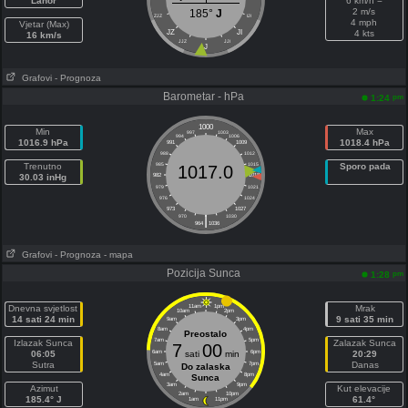
Lahor
6 km/h =
2 m/s
185°
J
ZJZ
IJI
4 mph
Vjetar (Max)
JZ
JI
4 kts
16 km/s
JJZ
JJI
J
Grafovi
- Prognoza
Barometar - hPa
pm
1:24
1000
Min
Max
997
1003
994
1006
1016.9 hPa
1018.4 hPa
991
1009
988
1012
Trenutno
985
1015
Sporo pada
1017.0
30.03 inHg
982
1018
979
1021
976
1024
973
1027
|
970
1030
964
1036
Grafovi
- Prognoza
- mapa
Pozicija Sunca
pm
1:28
Dnevna svjetlost
11am
1pm
Mrak
10am
2pm
14 sati 24 min
9 sati 35 min
9am
3pm
8am
4pm
Preostalo
7am
5pm
Izlazak Sunca
Zalazak Sunca
7
00
06:05
6am
sati
min
6pm
20:29
Sutra
Danas
5am
7pm
Do zalaska
4am
8pm
Sunca
3am
9pm
Azimut
Kut elevacije
2am
10pm
185.4° J
61.4°
1am
11pm