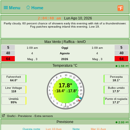
Menu
Home
°F
2:04:40 am
Lun Ago 10, 2026
Partly cloudy. 60 percent chance of showers early this evening with risk of a thundershower.
Fog patches spreading inland this evening. Low 19.
Max Vento | Raffica - km/O
5
5
1:09 am
Oggi
1:09 am
40
40
4
Agosto
4
64
64
Mag , 3
2026
Mag , 3
Temperatura °C
am
1:59
10
9
11
Fahrenheit
Percepita
8
12
64.0°
18.1°
7
13
6
17.8°
14
5
15
Line Voltage
Bulbo umido
↑
18.4°
↓
17.8°
4
16
118
17.5°
3
17
2
18
Umidità
Punto di rugiada
1
19
95%
17.2°
0
20
|
-1
21
-2
22
Grafici
- Previsione
- Extra sensors
Previsione
am
2:00
Questa notte
Lun 10 Aug
Notte
Mar 11 Aug