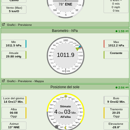
Calmo
0 km/h =
0 m/s
78°
ENE
OSO
ESE
0 mph
Vento (Max)
SW
SE
0 kts
5 km/O
SSW
SSE
S
Grafici
- Previsione
Barometro - hPa
am
1:59
1000
Min
Max
997
1003
994
1006
1011.5 hPa
1012.2 hPa
991
1009
988
1012
Attuale
985
1015
Costante
1011.9
29.88 inHg
982
1018
979
1021
976
1024
973
1027
|
970
1030
964
1036
Grafici
- Previsione
- Mappa
Posizione del sole
am
2:04
Luce del giorno
11am
1pm
Buio
10am
2pm
14 Ore17 Min.
9 Ore42 Min.
9am
3pm
8am
4pm
Stimato
7am
5pm
Alba
Tramonto
4
03
06:08
6am
Ore
Min.
6pm
20:25
Oggi
Oggi
5am
7pm
All'alba
4am
8pm
3am
9pm
Azimut
Elevazione
2am
10pm
13° NNE
-28.8°
1am
11pm