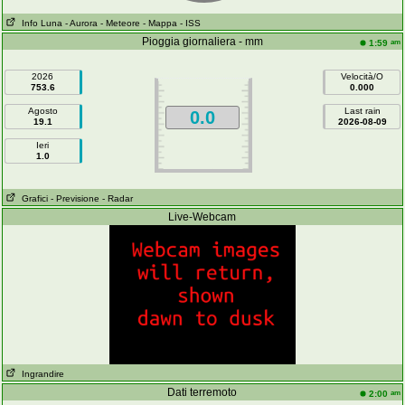
Info Luna
- Aurora
- Meteore
- Mappa
- ISS
Pioggia giornaliera - mm
am
1:59
2026
Velocità/O
753.6
0.000
Agosto
Last rain
0.0
19.1
2026-08-09
Ieri
1.0
Grafici
- Previsione
- Radar
Live-Webcam
Ingrandire
Dati terremoto
am
2:00