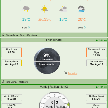
19
33
18
20
°C
°C
°C
29
→
°C
60%
60%
Giornaliero
- Testi
- Ogni ora
Fase lunare
am
2:04
Alba Luna
Tramonto Luna
03:00
Oggi
9%
19:25
Luminanza
Luna piena
Luna nuova
Luna calante
Ven Ago 28
Mer Ago 12
Perseids
Info Luna
- Meteore
Vento | Raffica - km/O
am
1:59
N
Vento (Media)
Raffica (Max)
NNO
NNE
0 km/O
NO
NE
5 km/O
0
3
ONO
ENE
0 Bft
Vento
Vento
Raffica
O
E