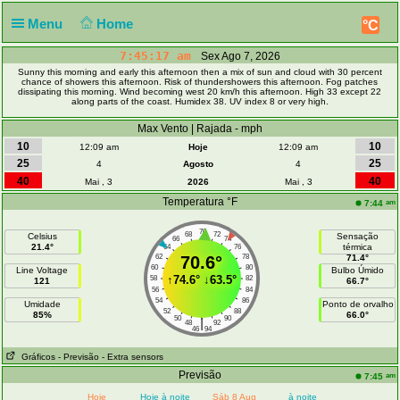
Menu
Home
°C
7:45:17 am
Sex Ago 7, 2026
Sunny this morning and early this afternoon then a mix of sun and cloud with 30 percent
chance of showers this afternoon. Risk of thundershowers this afternoon. Fog patches
dissipating this morning. Wind becoming west 20 km/h this afternoon. High 33 except 22
along parts of the coast. Humidex 38. UV index 8 or very high.
Max Vento | Rajada - mph
10
10
12:09 am
Hoje
12:09 am
25
25
4
Agosto
4
40
40
Mai , 3
2026
Mai , 3
Temperatura °F
am
7:44
70
68
72
Celsius
Sensação
66
74
21.4°
térmica
64
76
62
70.6°
78
71.4°
60
80
Line Voltage
Bulbo Úmido
↑
74.6°
↓
63.5°
58
82
121
66.7°
56
84
54
86
Umidade
Ponto de orvalho
52
88
85%
66.0°
50
90
|
48
92
46
94
Gráficos
- Previsão
- Extra sensors
Previsão
am
7:45
Hoje
Hoje à noite
Sáb 8 Aug
à noite