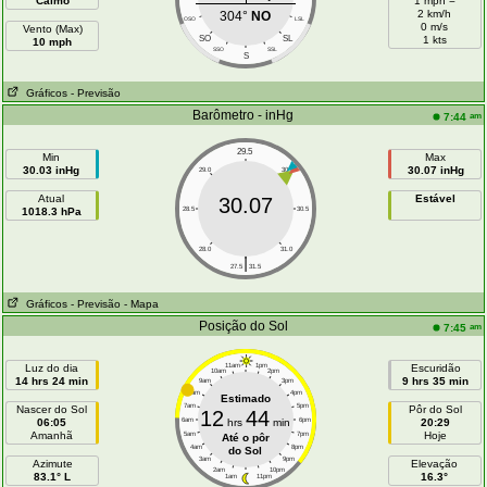
Calmo
1 mph =
2 km/h
304°
NO
OSO
LSL
0 m/s
Vento (Max)
SO
SL
1 kts
10 mph
SSO
SSL
S
Gráficos
- Previsão
Barômetro - inHg
am
7:44
29.5
Min
Max
30.03 inHg
30.07 inHg
29.0
30.0
Atual
Estável
30.07
1018.3 hPa
28.5
30.5
28.0
31.0
|
27.5
31.5
Gráficos
- Previsão
- Mapa
Posição do Sol
am
7:45
Luz do dia
11am
1pm
Escuridão
10am
2pm
14 hrs 24 min
9 hrs 35 min
9am
3pm
8am
4pm
Estimado
7am
5pm
Nascer do Sol
Pôr do Sol
12
44
06:05
6am
hrs
min
6pm
20:29
Amanhã
Hoje
5am
7pm
Até o pôr
4am
8pm
do Sol
3am
9pm
Azimute
Elevação
2am
10pm
83.1° L
16.3°
1am
11pm