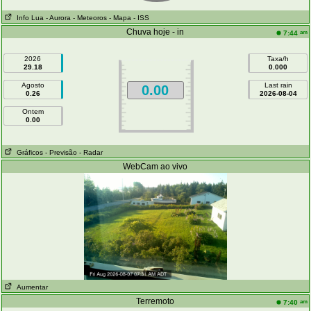
Info Lua
- Aurora
- Meteoros
- Mapa
- ISS
Chuva hoje - in
am
7:44
2026
Taxa/h
29.18
0.000
Agosto
Last rain
0.00
0.26
2026-08-04
Ontem
0.00
Gráficos
- Previsão
- Radar
WebCam ao vivo
Aumentar
Terremoto
am
7:40