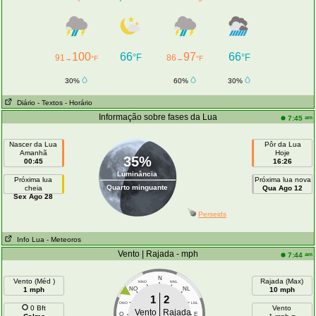
100
66
97
66
°F
°F
91
86
→
°F
→
°F
30%
60%
30%
Diário
- Textos
- Horário
Informação sobre fases da Lua
am
7:45
Nascer da Lua
Pôr da Lua
Amanhã
Hoje
35%
00:45
16:26
Luminância
Próxima lua
Próxima lua nova
Quarto minguante
cheia
Qua Ago 12
Sex Ago 28
Perseids
Info Lua
- Meteoros
Vento | Rajada - mph
am
7:44
N
Vento (Méd )
Rajada (Max)
NNO
NNL
1 mph
NO
NL
10 mph
1
2
ONO
LNL
0 Bft
Vento
Vento
Rajada
O
E